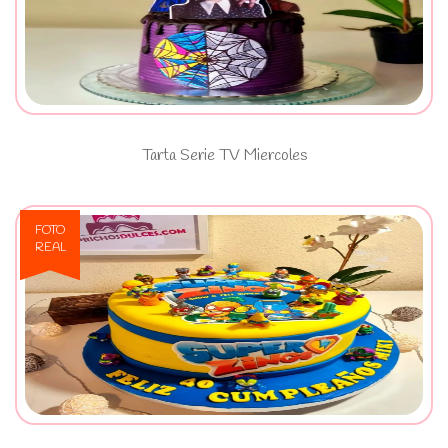
Ver Tarta Serie TV Miercoles
Tarta Serie TV Miercoles
FOTO
REAL
Ver Tarta Superzings con
bizcocho de chocolate y relleno
cremoso de Nutella