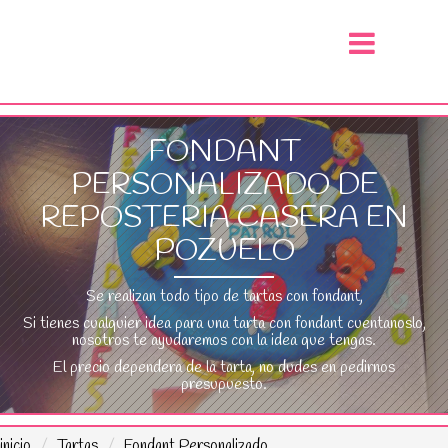
FONDANT
PERSONALIZADO DE
REPOSTERIA CASERA EN
POZUELO
Se realizan todo tipo de tartas con fondant,
Si tienes cualquier idea para una tarta con fondant cuentanoslo,
nosotros te ayudaremos con la idea que tengas.
El precio dependera de la tarta, no dudes en pedirnos
presupuesto.
inicio
Tartas
Fondant Personalizado