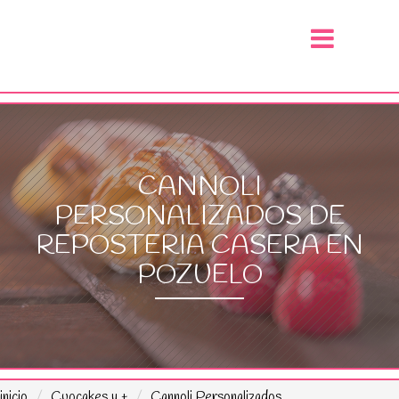
CANNOLI
PERSONALIZADOS DE
REPOSTERIA CASERA EN
POZUELO
inicio
Cupcakes y +
Cannoli Personalizados