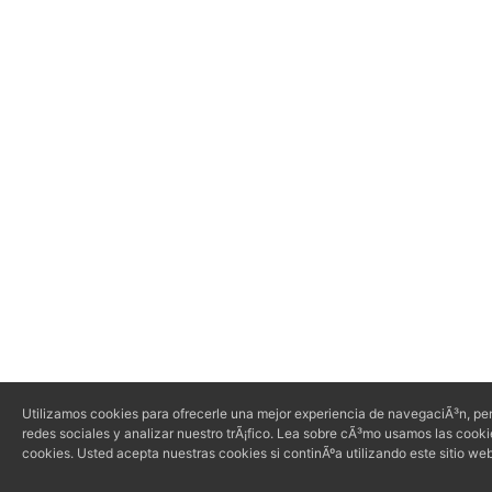
Utilizamos cookies para ofrecerle una mejor experiencia de navegaciÃ³n, per
redes sociales y analizar nuestro trÃ¡fico. Lea sobre cÃ³mo usamos las cook
cookies. Usted acepta nuestras cookies si continÃºa utilizando este sitio web