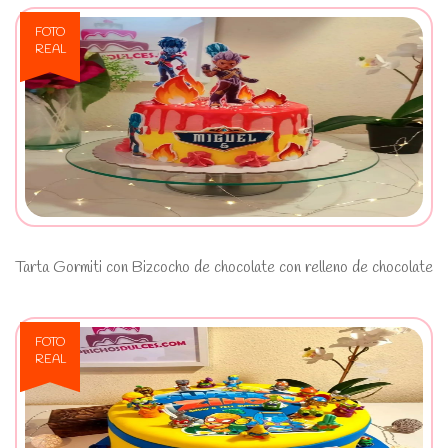
FOTO
REAL
Ver Tarta Gormiti con Bizcocho
de chocolate con relleno de
chocolate
Tarta Gormiti con Bizcocho de chocolate con relleno de chocolate
FOTO
REAL
Ver Tarta Superzings con