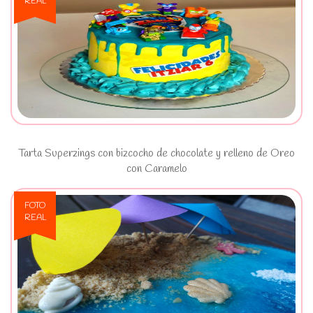
REAL
Ver Tarta Superzings con
bizcocho de chocolate y relleno de
Oreo con Caramelo
Tarta Superzings con bizcocho de chocolate y relleno de Oreo
con Caramelo
FOTO
REAL
Ver Mousse de limon en forma de
Playa