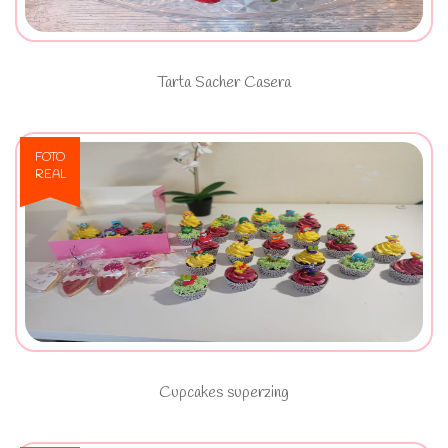
Tarta Sacher Casera
FOTO
REAL
Ver Cupcakes superzing
Cupcakes superzing